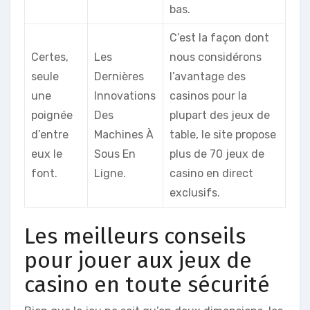
bas.
C’est la façon dont
Certes,
Les
nous considérons
seule
Dernières
l’avantage des
une
Innovations
casinos pour la
poignée
Des
plupart des jeux de
d’entre
Machines À
table, le site propose
eux le
Sous En
plus de 70 jeux de
font.
Ligne.
casino en direct
exclusifs.
Les meilleurs conseils
pour jouer aux jeux de
casino en toute sécurité