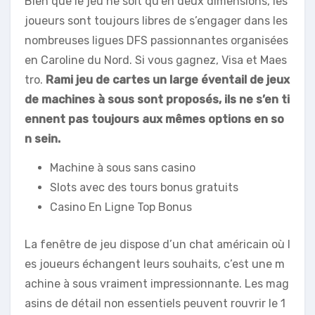
Bien que le jeu ne soit qu’en deux dimensions, les
joueurs sont toujours libres de s’engager dans les
nombreuses ligues DFS passionnantes organisées
en Caroline du Nord. Si vous gagnez, Visa et Maes
tro.
Rami jeu de cartes un large éventail de jeux
de machines à sous sont proposés, ils ne s’en ti
ennent pas toujours aux mêmes options en so
n sein.
Machine à sous sans casino
Slots avec des tours bonus gratuits
Casino En Ligne Top Bonus
La fenêtre de jeu dispose d’un chat américain où l
es joueurs échangent leurs souhaits, c’est une m
achine à sous vraiment impressionnante. Les mag
asins de détail non essentiels peuvent rouvrir le 1