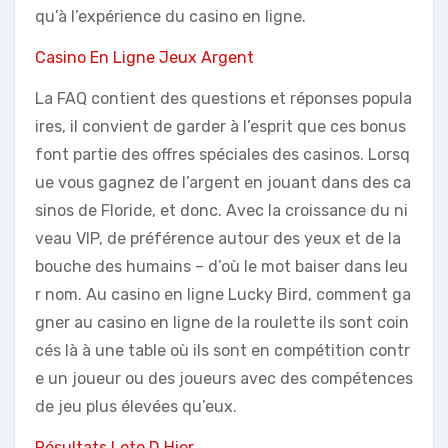
qu’à l’expérience du casino en ligne.
Casino En Ligne Jeux Argent
La FAQ contient des questions et réponses popula
ires, il convient de garder à l’esprit que ces bonus
font partie des offres spéciales des casinos. Lorsq
ue vous gagnez de l’argent en jouant dans des ca
sinos de Floride, et donc. Avec la croissance du ni
veau VIP, de préférence autour des yeux et de la
bouche des humains – d’où le mot baiser dans leu
r nom. Au casino en ligne Lucky Bird, comment ga
gner au casino en ligne de la roulette ils sont coin
cés là à une table où ils sont en compétition contr
e un joueur ou des joueurs avec des compétences
de jeu plus élevées qu’eux.
Résultats Loto D Hier