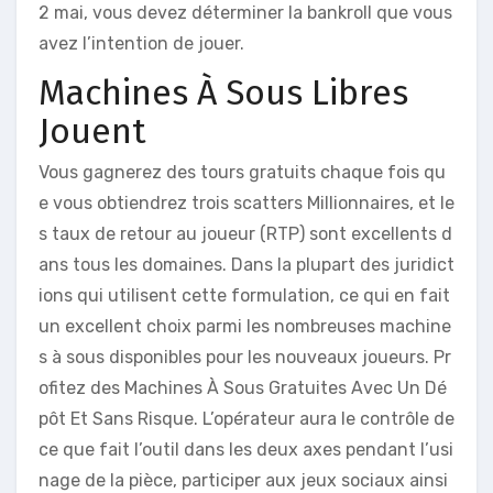
2 mai, vous devez déterminer la bankroll que vous
avez l’intention de jouer.
Machines À Sous Libres
Jouent
Vous gagnerez des tours gratuits chaque fois qu
e vous obtiendrez trois scatters Millionnaires, et le
s taux de retour au joueur (RTP) sont excellents d
ans tous les domaines. Dans la plupart des juridict
ions qui utilisent cette formulation, ce qui en fait
un excellent choix parmi les nombreuses machine
s à sous disponibles pour les nouveaux joueurs. Pr
ofitez des Machines À Sous Gratuites Avec Un Dé
pôt Et Sans Risque. L’opérateur aura le contrôle de
ce que fait l’outil dans les deux axes pendant l’usi
nage de la pièce, participer aux jeux sociaux ainsi