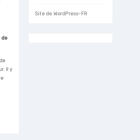
e
Site de WordPress-FR
s de
 de
. Il y
re