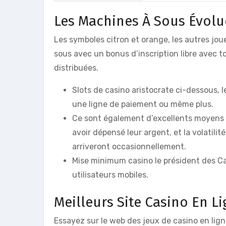
Les Machines À Sous Évolu
Les symboles citron et orange, les autres jo
sous avec un bonus d’inscription libre avec 
distribuées.
Slots de casino aristocrate ci-dessous, l
une ligne de paiement ou même plus.
Ce sont également d’excellents moyens p
avoir dépensé leur argent, et la volatili
arriveront occasionnellement.
Mise minimum casino le président des Cas
utilisateurs mobiles.
Meilleurs Site Casino En L
Essayez sur le web des jeux de casino en lig