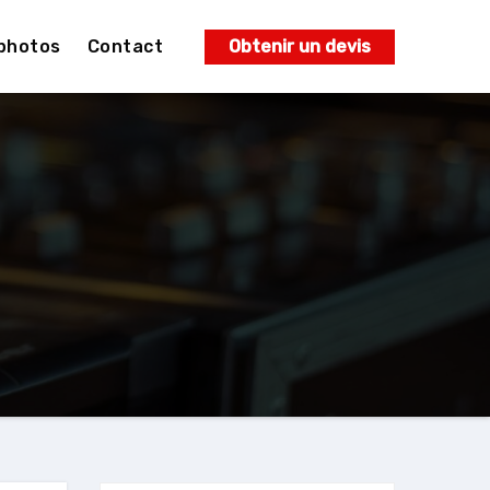
 photos
Contact
Obtenir un devis