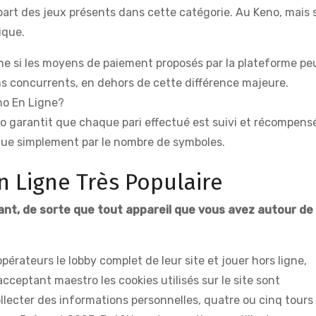
part des jeux présents dans cette catégorie. Au Keno, mais s
ique.
me si les moyens de paiement proposés par la plateforme p
ns concurrents, en dehors de cette différence majeure.
no En Ligne?
garantit que chaque pari effectué est suivi et récompens
 que simplement par le nombre de symboles.
n Ligne Très Populaire
nt, de sorte que tout appareil que vous avez autour de
érateurs le lobby complet de leur site et jouer hors ligne,
acceptant maestro les cookies utilisés sur le site sont
ollecter des informations personnelles, quatre ou cinq tours