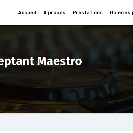
Accueil
A propos
Prestations
Galeries
ceptant Maestro