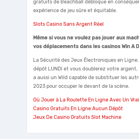
gratuits de Beachball débloque en conséquen
expérience de jeu sûre et équitable.
Slots Casino Sans Argent Réel
Même si vous ne voulez pas jouer aux machi
vos déplacements dans les casinos Win A Da
La Sécurité des Jeux Électroniques en Ligne.
dépôt LUNDI et vous doublerez votre argent,
a aussi un Wild capable de substituer les aut
2023 pour occuper le devant de la scène.
Où Jouer à La Roulette En Ligne Avec Un Vra
Casino Gratuits En Ligne Aucun Dépôt
Jeux De Casino Gratuits Slot Machine