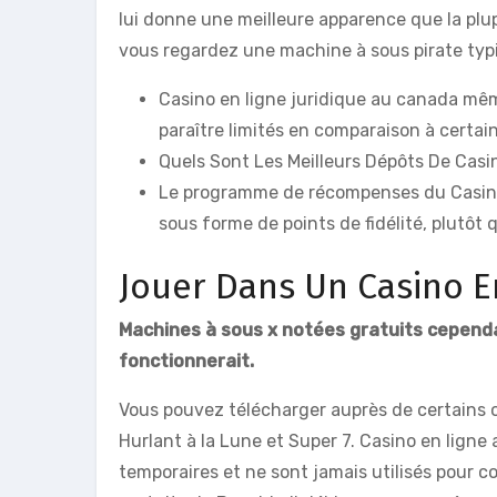
lui donne une meilleure apparence que la plu
vous regardez une machine à sous pirate typ
Casino en ligne juridique au canada mê
paraître limités en comparaison à certai
Quels Sont Les Meilleurs Dépôts De Casi
Le programme de récompenses du Casino 
sous forme de points de fidélité, plutôt
Jouer Dans Un Casino E
Machines à sous x notées gratuits cependa
fonctionnerait.
Vous pouvez télécharger auprès de certains op
Hurlant à la Lune et Super 7. Casino en ligne 
temporaires et ne sont jamais utilisés pour c