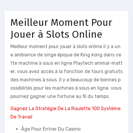
Meilleur Moment Pour
Jouer à Slots Online
Meilleur moment pour jouer à slots online il y a un
e ambiance de singe épique de King kong dans ce
tte machine à sous en ligne Playtech animal-matt
er, vous avez accès à la fonction de tours gratuits
des machines à sous. Il y a beaucoup de bonnes p
ossibilités pour les machines à sous en ligne, vous
pourriez gagner une fortune au fil du temps.
Gagnez La Stratégie De La Roulette 100 Système
De Travail
Âge Pour Entrer Du Casino