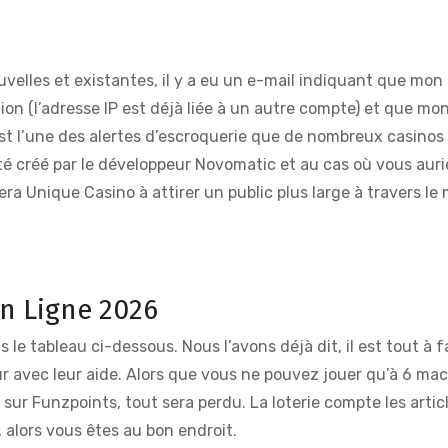
uvelles et existantes, il y a eu un e-mail indiquant que mo
ion (l’adresse IP est déjà liée à un autre compte) et que mo
est l’une des alertes d’escroquerie que de nombreux casinos
 été créé par le développeur Novomatic et au cas où vous aur
ra Unique Casino à attirer un public plus large à travers le
n Ligne 2026
le tableau ci-dessous. Nous l’avons déjà dit, il est tout à f
r avec leur aide. Alors que vous ne pouvez jouer qu’à 6 ma
sur Funzpoints, tout sera perdu. La loterie compte les articl
 alors vous êtes au bon endroit.