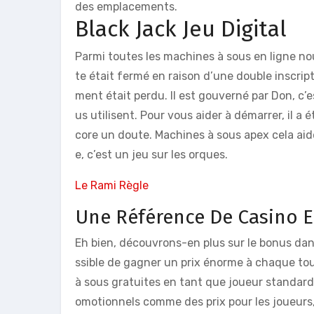
des emplacements.
Black Jack Jeu Digital
Parmi toutes les machines à sous en ligne no
te était fermé en raison d’une double inscript
ment était perdu. Il est gouverné par Don, c’
us utilisent. Pour vous aider à démarrer, il a
core un doute. Machines à sous apex cela aide
e, c’est un jeu sur les orques.
Le Rami Règle
Une Référence De Casino E
Eh bien, découvrons-en plus sur le bonus dans 
ssible de gagner un prix énorme à chaque tou
à sous gratuites en tant que joueur standard 
omotionnels comme des prix pour les joueurs,