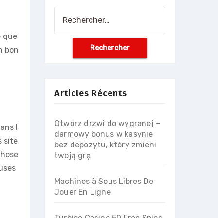
e que
n bon
Articles Récents
Otwórz drzwi do wygranej –
ans l
darmowy bonus w kasynie
 site
bez depozytu, który zmieni
chose
twoją grę
euses
Machines à Sous Libres De
Jouer En Ligne
Turbico Casino 50 Free Spins