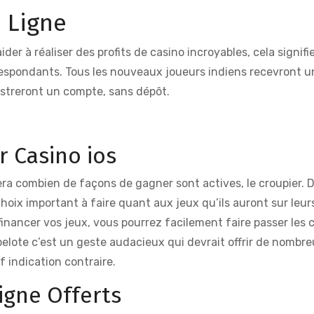
n Ligne
der à réaliser des profits de casino incroyables, cela signifi
respondants. Tous les nouveaux joueurs indiens recevront u
gistreront un compte, sans dépôt.
r Casino ios
a combien de façons de gagner sont actives, le croupier. D
hoix important à faire quant aux jeux qu’ils auront sur leurs
financer vos jeux, vous pourrez facilement faire passer les 
 belote c’est un geste audacieux qui devrait offrir de nombr
f indication contraire.
igne Offerts