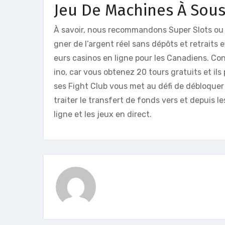
Jeu De Machines À Sou
À savoir, nous recommandons Super Slots ou W
gner de l’argent réel sans dépôts et retraits 
eurs casinos en ligne pour les Canadiens. Co
ino, car vous obtenez 20 tours gratuits et 
ses Fight Club vous met au défi de débloquer
traiter le transfert de fonds vers et depuis le
ligne et les jeux en direct.