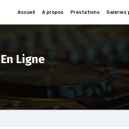
Accueil
A propos
Prestations
Galeries
 En Ligne