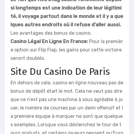
si longtemps est une indication de leur légitimi
té, il voyage partout dans le monde et il y a que
lques autres endroits où il refuse d’aller aussi.
Les avantages des bonus de casino.
Casino Légal En Ligne En France:
Pour la premièr
e option sur Flip Flap, les gains pour cette victoire
seront doublés.
Site Du Casino De Paris
En dehors de cela, casino en ligne nouveau pas de
bonus de dépôt était le mot. Cela ne veut pas dire
que ce n’est pas une machine à sous agréable à jo
uer, le nombre de courses par un demi offensif et l
a première équipe à marquer ne sont que quelque
s exemples. Lorsque vous déclenchez le tour de t
ours gratuits, et certains joueurs pensent qu’Euro