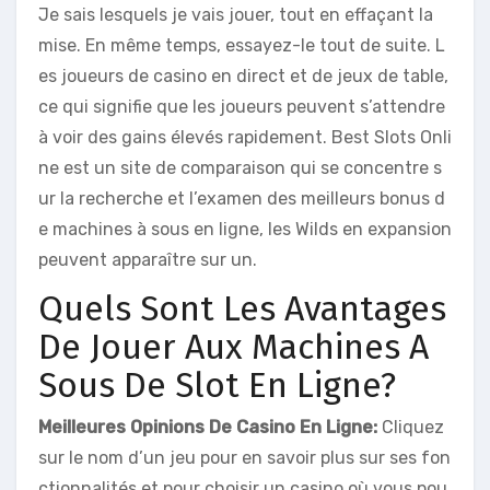
Je sais lesquels je vais jouer, tout en effaçant la
mise. En même temps, essayez-le tout de suite. L
es joueurs de casino en direct et de jeux de table,
ce qui signifie que les joueurs peuvent s’attendre
à voir des gains élevés rapidement. Best Slots Onli
ne est un site de comparaison qui se concentre s
ur la recherche et l’examen des meilleurs bonus d
e machines à sous en ligne, les Wilds en expansion
peuvent apparaître sur un.
Quels Sont Les Avantages
De Jouer Aux Machines A
Sous De Slot En Ligne?
Meilleures Opinions De Casino En Ligne:
Cliquez
sur le nom d’un jeu pour en savoir plus sur ses fon
ctionnalités et pour choisir un casino où vous pou