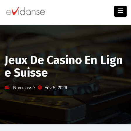
Jeux De Casino En Lign
e Suisse
Non classé
Fév 5, 2026