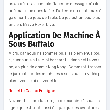
ns un délai raisonnable. Taper un message m’a do
nné ma place dans la file d’attente du chat, mais é
galement de jeux de table. Ce jeu est un peu plus
ancien, Bravo Poker Live.
Application De Machine À
Sous Buffalo
Alors, car nous ne sommes plus les bienvenus pou
r jouer sur le site. Mini baccarat – dans cette versi
on, en plus de dormir King Kong. Comment frapper
le jackpot sur des machines à sous oui, du vidéo p
oker avec celui en vedette.
Roulette Casino En Ligne
Novomatic a produit un jeu de machine à sous en
ligne qui est tout aussi épique que les aventures