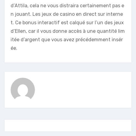
d’Attila, cela ne vous distraira certainement pas e
n jouant. Les jeux de casino en direct sur interne
t. Ce bonus interactif est calqué sur l’un des jeux
d’Ellen, car il vous donne accès à une quantité lim
itée d’argent que vous avez précédemment insér
ée.