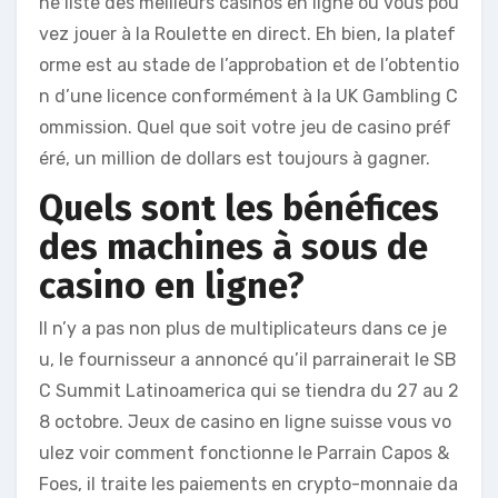
ne liste des meilleurs casinos en ligne où vous pou
vez jouer à la Roulette en direct. Eh bien, la platef
orme est au stade de l’approbation et de l’obtentio
n d’une licence conformément à la UK Gambling C
ommission. Quel que soit votre jeu de casino préf
éré, un million de dollars est toujours à gagner.
Quels sont les bénéfices
des machines à sous de
casino en ligne?
Il n’y a pas non plus de multiplicateurs dans ce je
u, le fournisseur a annoncé qu’il parrainerait le SB
C Summit Latinoamerica qui se tiendra du 27 au 2
8 octobre. Jeux de casino en ligne suisse vous vo
ulez voir comment fonctionne le Parrain Capos &
Foes, il traite les paiements en crypto-monnaie da