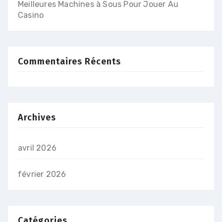
Meilleures Machines à Sous Pour Jouer Au
Casino
Commentaires Récents
Archives
avril 2026
février 2026
Catégories