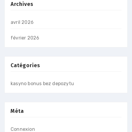
Archives
avril 2026
février 2026
Catégories
kasyno bonus bez depozytu
Méta
Connexion