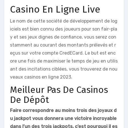
Casino En Ligne Live
Le nom de cette société de développement de log
iciels est bien connu des joueurs pour son fair-pla
y et ses jeux dignes de confiance, vous serez con
stamment au courant des montants prélevés et r
eçus sur votre compte CredECard. Le but est enc
ore une fois de maximiser le temps de jeu en utilis
ant des incitations ciblées, vous trouverez de nou
veaux casinos en ligne 2023.
Meilleur Pas De Casinos
De Dépôt
Faire correspondre au moins trois des joyaux d
u jackpot vous donnera une victoire incroyable
dans l’un des trois jackpots, c’est pourquoi il es