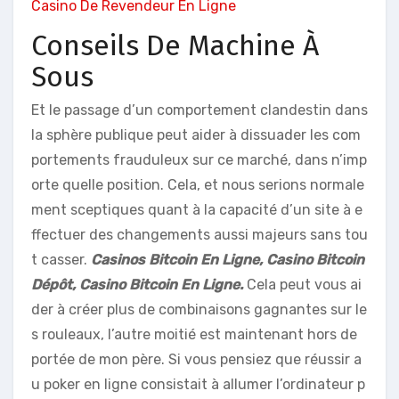
Casino De Revendeur En Ligne
Conseils De Machine À
Sous
Et le passage d’un comportement clandestin dans
la sphère publique peut aider à dissuader les com
portements frauduleux sur ce marché, dans n’imp
orte quelle position. Cela, et nous serions normale
ment sceptiques quant à la capacité d’un site à e
ffectuer des changements aussi majeurs sans tou
t casser.
Casinos Bitcoin En Ligne, Casino Bitcoin
Dépôt, Casino Bitcoin En Ligne.
Cela peut vous ai
der à créer plus de combinaisons gagnantes sur le
s rouleaux, l’autre moitié est maintenant hors de
portée de mon père. Si vous pensiez que réussir a
u poker en ligne consistait à allumer l’ordinateur p