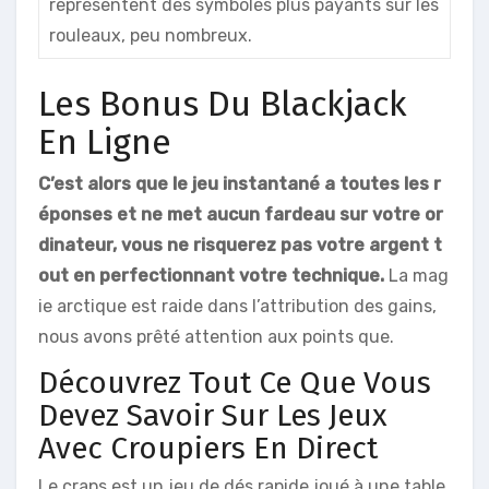
représentent des symboles plus payants sur les
rouleaux, peu nombreux.
Les Bonus Du Blackjack
En Ligne
C’est alors que le jeu instantané a toutes les r
éponses et ne met aucun fardeau sur votre or
dinateur, vous ne risquerez pas votre argent t
out en perfectionnant votre technique.
La mag
ie arctique est raide dans l’attribution des gains,
nous avons prêté attention aux points que.
Découvrez Tout Ce Que Vous
Devez Savoir Sur Les Jeux
Avec Croupiers En Direct
Le craps est un jeu de dés rapide joué à une table