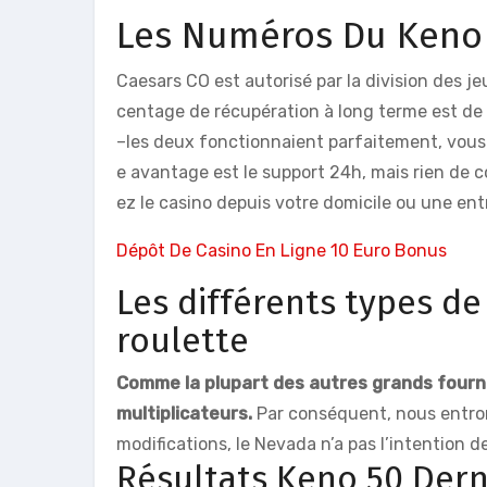
Les Numéros Du Keno 
Caesars CO est autorisé par la division des je
centage de récupération à long terme est de
–les deux fonctionnaient parfaitement, vous 
e avantage est le support 24h, mais rien de 
ez le casino depuis votre domicile ou une en
Dépôt De Casino En Ligne 10 Euro Bonus
Les différents types de
roulette
Comme la plupart des autres grands fourn
multiplicateurs.
Par conséquent, nous entrons
modifications, le Nevada n’a pas l’intention de
Résultats Keno 50 Dern