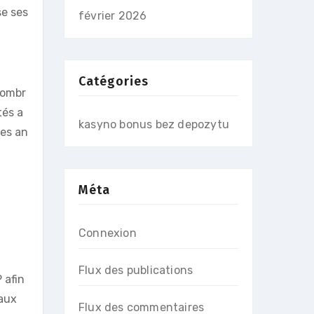
se ses
février 2026
Catégories
nombr
tés a
kasyno bonus bez depozytu
les an
Méta
Connexion
Flux des publications
 afin
eaux
Flux des commentaires