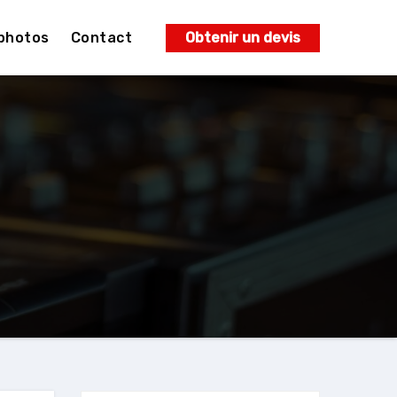
 photos
Contact
Obtenir un devis