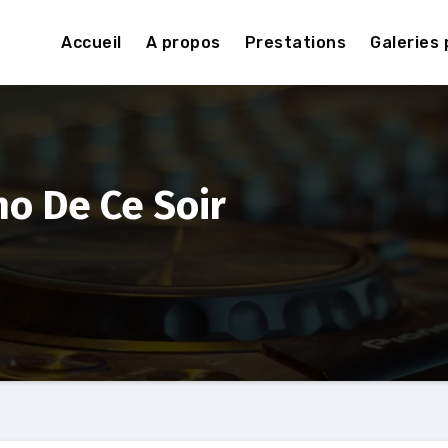
Accueil
A propos
Prestations
Galeries
o De Ce Soir