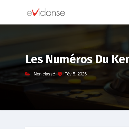
Les Numéros Du Ken
Non classé
Fév 5, 2026