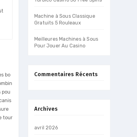
st
Machine à Sous Classique
Gratuits 5 Rouleaux
Meilleures Machines à Sous
Pour Jouer Au Casino
Commentaires Récents
es bo
combin
s pou
canis
Archives
sure
e tour
avril 2026