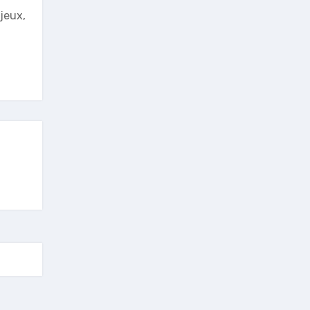
jeux,