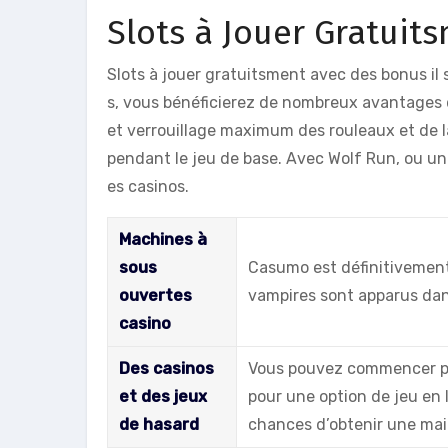
Slots à Jouer Gratuit
Slots à jouer gratuitsment avec des bonus il
s, vous bénéficierez de nombreux avantages d
et verrouillage maximum des rouleaux et de l
pendant le jeu de base. Avec Wolf Run, ou u
es casinos.
Machines à
sous
Casumo est définitivement 
ouvertes
vampires sont apparus dan
casino
Des casinos
Vous pouvez commencer par 
et des jeux
pour une option de jeu en l
de hasard
chances d’obtenir une mai