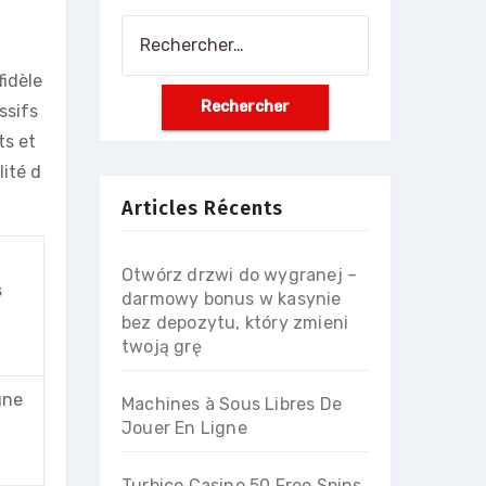
fidèle
ssifs
ts et
ité d
Articles Récents
Otwórz drzwi do wygranej –
s
darmowy bonus w kasynie
bez depozytu, który zmieni
twoją grę
gne
Machines à Sous Libres De
Jouer En Ligne
Turbico Casino 50 Free Spins