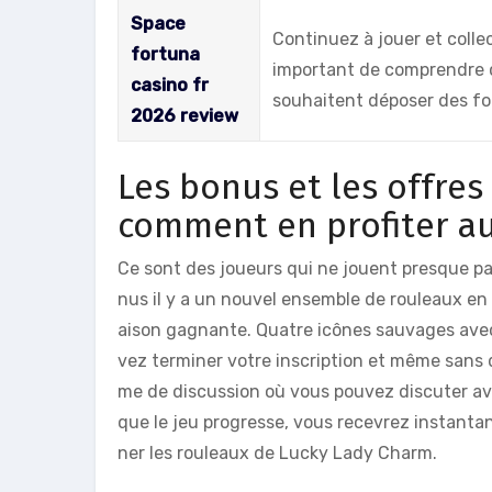
Space
Continuez à jouer et collec
fortuna
important de comprendre q
casino fr
souhaitent déposer des fo
2026 review
Les bonus et les offres
comment en profiter 
Ce sont des joueurs qui ne jouent presque p
nus il y a un nouvel ensemble de rouleaux en
aison gagnante. Quatre icônes sauvages avec
vez terminer votre inscription et même sans
me de discussion où vous pouvez discuter avec
que le jeu progresse, vous recevrez instantan
ner les rouleaux de Lucky Lady Charm.