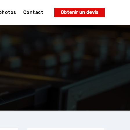
 photos
Contact
Obtenir un devis