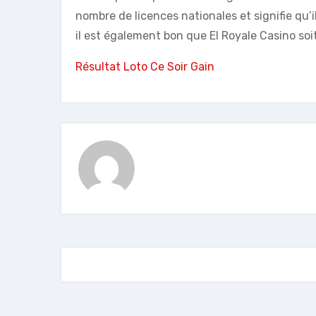
nombre de licences nationales et signifie qu’
il est également bon que El Royale Casino soit
Résultat Loto Ce Soir Gain