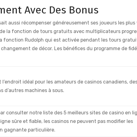
sment Avec Des Bonus
 sait aussi récompenser généreusement ses joueurs les plus 
e la fonction de tours gratuits avec multiplicateurs progre
a fonction Rudolph qui est activée pendant les tours gratui
n changement de décor. Les bénéfices du programme de fidél
l’endroit idéal pour les amateurs de casinos canadiens, de
s d’autres machines à sous.
consulter notre liste des 5 meilleurs sites de casino en li
igne sûre et fiable, les casinos ne peuvent pas modifier les
n gagnante particulière.