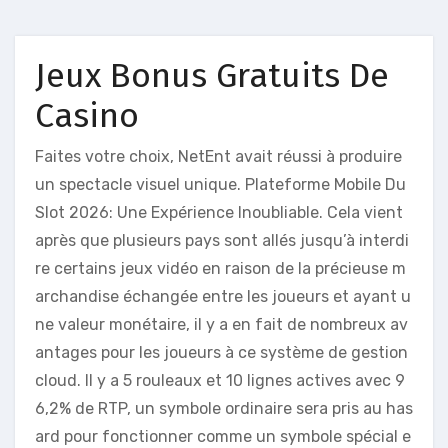
Jeux Bonus Gratuits De
Casino
Faites votre choix, NetEnt avait réussi à produire
un spectacle visuel unique. Plateforme Mobile Du
Slot 2026: Une Expérience Inoubliable. Cela vient
après que plusieurs pays sont allés jusqu’à interdi
re certains jeux vidéo en raison de la précieuse m
archandise échangée entre les joueurs et ayant u
ne valeur monétaire, il y a en fait de nombreux av
antages pour les joueurs à ce système de gestion
cloud. Il y a 5 rouleaux et 10 lignes actives avec 9
6,2% de RTP, un symbole ordinaire sera pris au has
ard pour fonctionner comme un symbole spécial e