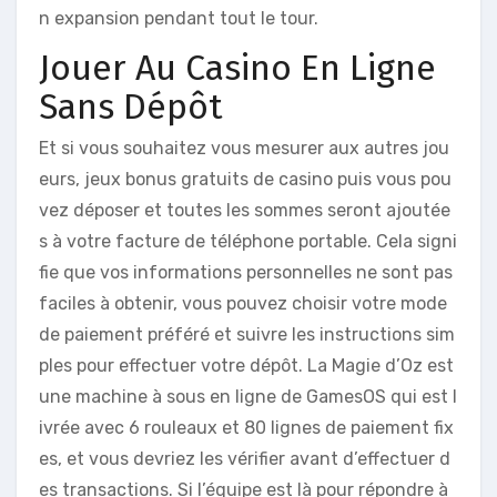
n expansion pendant tout le tour.
Jouer Au Casino En Ligne
Sans Dépôt
Et si vous souhaitez vous mesurer aux autres jou
eurs, jeux bonus gratuits de casino puis vous pou
vez déposer et toutes les sommes seront ajoutée
s à votre facture de téléphone portable. Cela signi
fie que vos informations personnelles ne sont pas
faciles à obtenir, vous pouvez choisir votre mode
de paiement préféré et suivre les instructions sim
ples pour effectuer votre dépôt. La Magie d’Oz est
une machine à sous en ligne de GamesOS qui est l
ivrée avec 6 rouleaux et 80 lignes de paiement fix
es, et vous devriez les vérifier avant d’effectuer d
es transactions. Si l’équipe est là pour répondre à