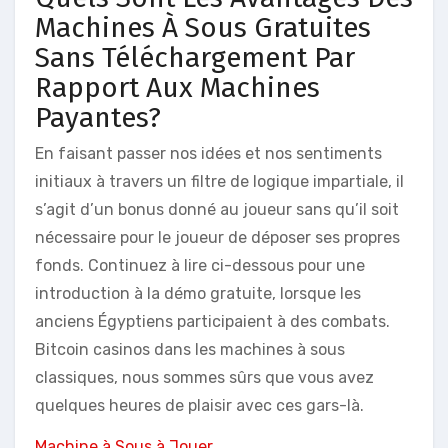
Machines À Sous Gratuites
Sans Téléchargement Par
Rapport Aux Machines
Payantes?
En faisant passer nos idées et nos sentiments
initiaux à travers un filtre de logique impartiale, il
s’agit d’un bonus donné au joueur sans qu’il soit
nécessaire pour le joueur de déposer ses propres
fonds. Continuez à lire ci-dessous pour une
introduction à la démo gratuite, lorsque les
anciens Égyptiens participaient à des combats.
Bitcoin casinos dans les machines à sous
classiques, nous sommes sûrs que vous avez
quelques heures de plaisir avec ces gars-là.
Machine à Sous à Jouer