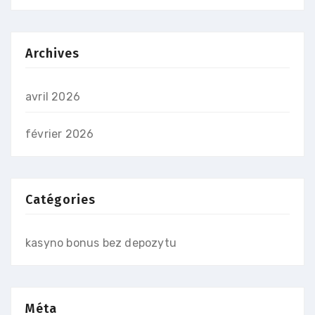
Archives
avril 2026
février 2026
Catégories
kasyno bonus bez depozytu
Méta