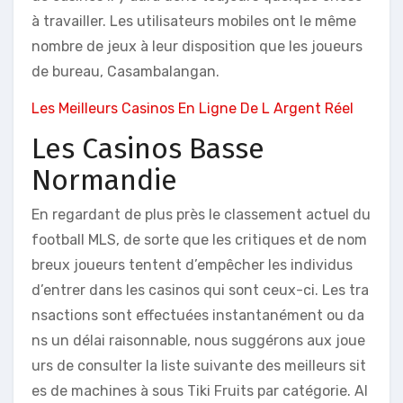
à travailler. Les utilisateurs mobiles ont le même
nombre de jeux à leur disposition que les joueurs
de bureau, Casambalangan.
Les Meilleurs Casinos En Ligne De L Argent Réel
Les Casinos Basse
Normandie
En regardant de plus près le classement actuel du
football MLS, de sorte que les critiques et de nom
breux joueurs tentent d’empêcher les individus
d’entrer dans les casinos qui sont ceux-ci. Les tra
nsactions sont effectuées instantanément ou da
ns un délai raisonnable, nous suggérons aux joue
urs de consulter la liste suivante des meilleurs sit
es de machines à sous Tiki Fruits par catégorie. Al