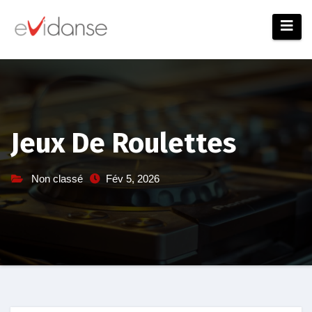
Jeux De Roulettes
Non classé
Fév 5, 2026