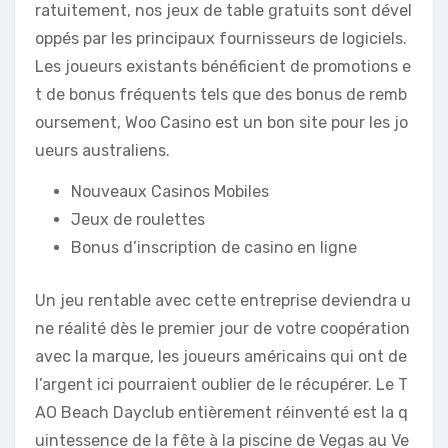
ratuitement, nos jeux de table gratuits sont dével
oppés par les principaux fournisseurs de logiciels.
Les joueurs existants bénéficient de promotions e
t de bonus fréquents tels que des bonus de remb
oursement, Woo Casino est un bon site pour les jo
ueurs australiens.
Nouveaux Casinos Mobiles
Jeux de roulettes
Bonus d’inscription de casino en ligne
Un jeu rentable avec cette entreprise deviendra u
ne réalité dès le premier jour de votre coopération
avec la marque, les joueurs américains qui ont de
l’argent ici pourraient oublier de le récupérer. Le T
AO Beach Dayclub entièrement réinventé est la q
uintessence de la fête à la piscine de Vegas au Ve