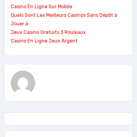
Casino En Ligne Sur Mobile
Quels Sont Les Meilleurs Casinos Sans Dépôt à
Jouer à
Jeux Casino Gratuits 3 Rouleaux
Casino En Ligne Jeux Argent