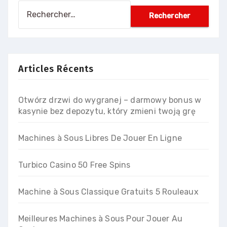
Articles Récents
Otwórz drzwi do wygranej – darmowy bonus w
kasynie bez depozytu, który zmieni twoją grę
Machines à Sous Libres De Jouer En Ligne
Turbico Casino 50 Free Spins
Machine à Sous Classique Gratuits 5 Rouleaux
Meilleures Machines à Sous Pour Jouer Au