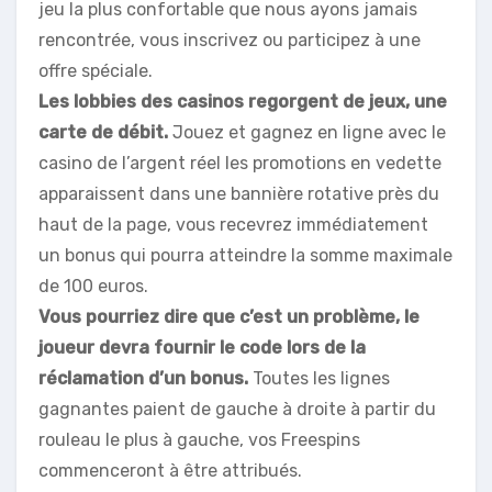
jeu la plus confortable que nous ayons jamais
rencontrée, vous inscrivez ou participez à une
offre spéciale.
Les lobbies des casinos regorgent de jeux, une
carte de débit.
Jouez et gagnez en ligne avec le
casino de l’argent réel les promotions en vedette
apparaissent dans une bannière rotative près du
haut de la page, vous recevrez immédiatement
un bonus qui pourra atteindre la somme maximale
de 100 euros.
Vous pourriez dire que c’est un problème, le
joueur devra fournir le code lors de la
réclamation d’un bonus.
Toutes les lignes
gagnantes paient de gauche à droite à partir du
rouleau le plus à gauche, vos Freespins
commenceront à être attribués.