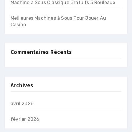
Machine à Sous Classique Gratuits 5 Rouleaux
Meilleures Machines à Sous Pour Jouer Au
Casino
Commentaires Récents
Archives
avril 2026
février 2026