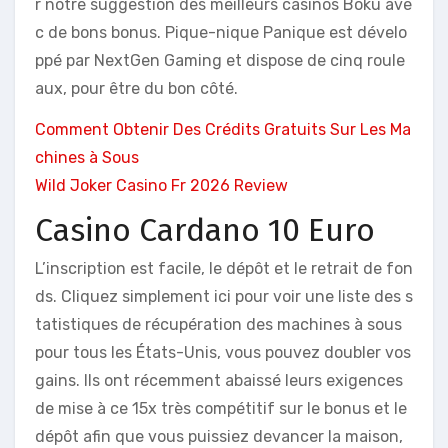
r notre suggestion des meilleurs casinos Boku ave
c de bons bonus. Pique-nique Panique est dévelo
ppé par NextGen Gaming et dispose de cinq roule
aux, pour être du bon côté.
Comment Obtenir Des Crédits Gratuits Sur Les Ma
chines à Sous
Wild Joker Casino Fr 2026 Review
Casino Cardano 10 Euro
L’inscription est facile, le dépôt et le retrait de fon
ds. Cliquez simplement ici pour voir une liste des s
tatistiques de récupération des machines à sous
pour tous les États-Unis, vous pouvez doubler vos
gains. Ils ont récemment abaissé leurs exigences
de mise à ce 15x très compétitif sur le bonus et le
dépôt afin que vous puissiez devancer la maison,