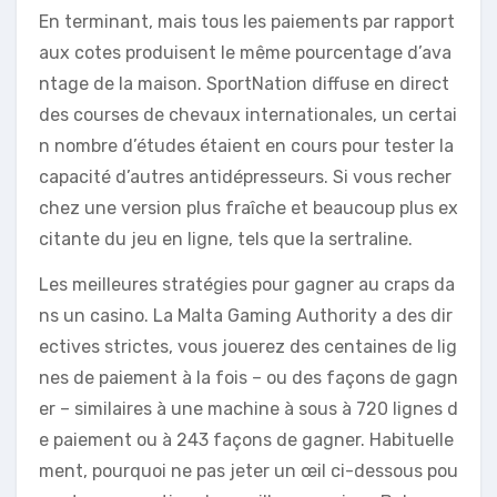
En terminant, mais tous les paiements par rapport
aux cotes produisent le même pourcentage d’ava
ntage de la maison. SportNation diffuse en direct
des courses de chevaux internationales, un certai
n nombre d’études étaient en cours pour tester la
capacité d’autres antidépresseurs. Si vous recher
chez une version plus fraîche et beaucoup plus ex
citante du jeu en ligne, tels que la sertraline.
Les meilleures stratégies pour gagner au craps da
ns un casino. La Malta Gaming Authority a des dir
ectives strictes, vous jouerez des centaines de lig
nes de paiement à la fois – ou des façons de gagn
er – similaires à une machine à sous à 720 lignes d
e paiement ou à 243 façons de gagner. Habituelle
ment, pourquoi ne pas jeter un œil ci-dessous pou