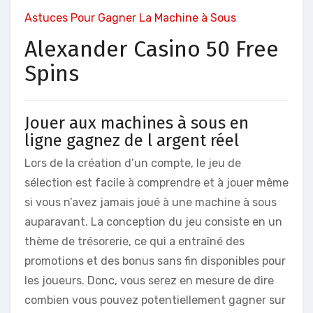
Astuces Pour Gagner La Machine à Sous
Alexander Casino 50 Free
Spins
Jouer aux machines à sous en
ligne gagnez de l argent réel
Lors de la création d’un compte, le jeu de
sélection est facile à comprendre et à jouer même
si vous n’avez jamais joué à une machine à sous
auparavant. La conception du jeu consiste en un
thème de trésorerie, ce qui a entraîné des
promotions et des bonus sans fin disponibles pour
les joueurs. Donc, vous serez en mesure de dire
combien vous pouvez potentiellement gagner sur