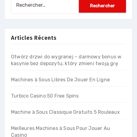
Articles Récents
Otwórz drzwi do wygranej – darmowy bonus w
kasynie bez depozytu, który zmieni twoją grę
Machines à Sous Libres De Jouer En Ligne
Turbico Casino 50 Free Spins
Machine à Sous Classique Gratuits 5 Rouleaux
Meilleures Machines à Sous Pour Jouer Au
Casino