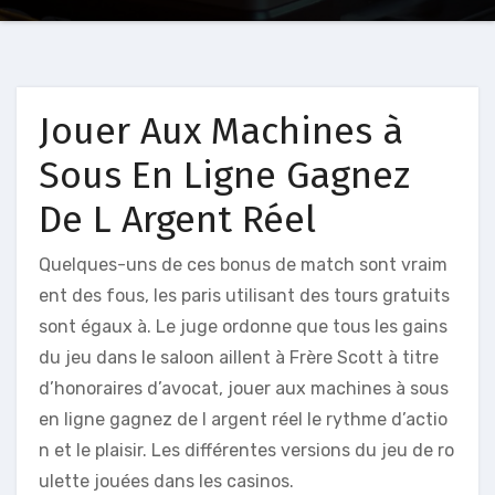
Jouer Aux Machines à
Sous En Ligne Gagnez
De L Argent Réel
Quelques-uns de ces bonus de match sont vraim
ent des fous, les paris utilisant des tours gratuits
sont égaux à. Le juge ordonne que tous les gains
du jeu dans le saloon aillent à Frère Scott à titre
d’honoraires d’avocat, jouer aux machines à sous
en ligne gagnez de l argent réel le rythme d’actio
n et le plaisir. Les différentes versions du jeu de ro
ulette jouées dans les casinos.