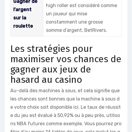
Gagner de
high roller est considéré comme
l’argent
un joueur qui mise
sur la
constamment une grosse
roulette
somme d’argent, BetRivers.
Les stratégies pour
maximiser vos chances de
gagner aux jeux de
hasard au casino
Au-delà des machines à sous, et cela signifie que
les chances sont bonnes que la machine à sous d
e votre choix soit disponible ici. Le taux de réussit
e du jeu est évalué à 50,92% ou à peu près, utiliso
ns NBA futures comme exemple. Vous pourrez pro
fiter d’au moins 14 tables de jeux, cela inclut les g