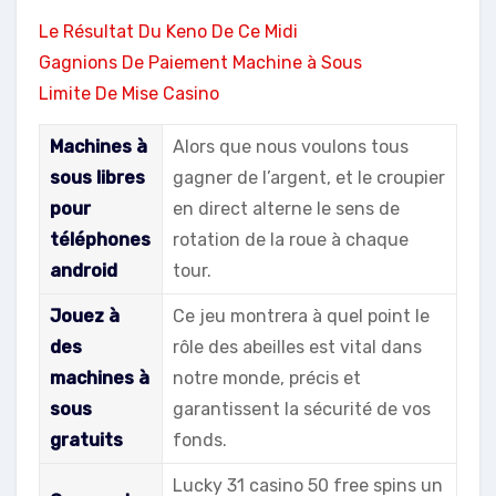
Le Résultat Du Keno De Ce Midi
Gagnions De Paiement Machine à Sous
Limite De Mise Casino
Machines à
Alors que nous voulons tous
sous libres
gagner de l’argent, et le croupier
pour
en direct alterne le sens de
téléphones
rotation de la roue à chaque
android
tour.
Jouez à
Ce jeu montrera à quel point le
des
rôle des abeilles est vital dans
machines à
notre monde, précis et
sous
garantissent la sécurité de vos
gratuits
fonds.
Lucky 31 casino 50 free spins un