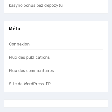
kasyno bonus bez depozytu
Méta
Connexion
Flux des publications
Flux des commentaires
Site de WordPress-FR