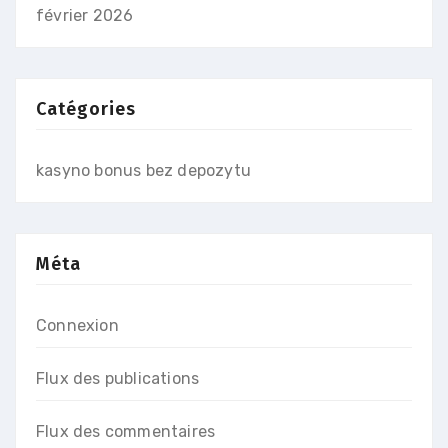
février 2026
Catégories
kasyno bonus bez depozytu
Méta
Connexion
Flux des publications
Flux des commentaires