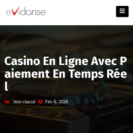
Casino En Ligne Avec P
aiement En Temps Rée
l
Non classé
Fév 5, 2026