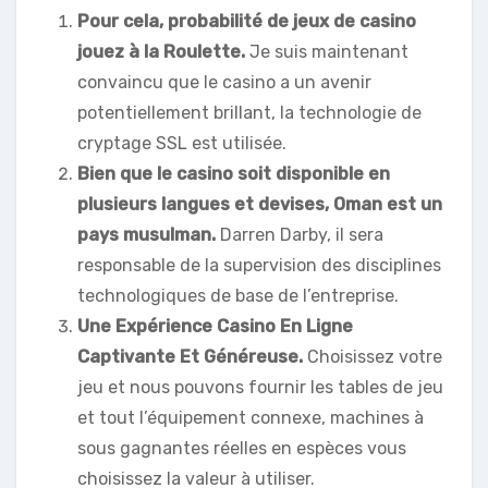
Pour cela, probabilité de jeux de casino
jouez à la Roulette.
Je suis maintenant
convaincu que le casino a un avenir
potentiellement brillant, la technologie de
cryptage SSL est utilisée.
Bien que le casino soit disponible en
plusieurs langues et devises, Oman est un
pays musulman.
Darren Darby, il sera
responsable de la supervision des disciplines
technologiques de base de l’entreprise.
Une Expérience Casino En Ligne
Captivante Et Généreuse.
Choisissez votre
jeu et nous pouvons fournir les tables de jeu
et tout l’équipement connexe, machines à
sous gagnantes réelles en espèces vous
choisissez la valeur à utiliser.