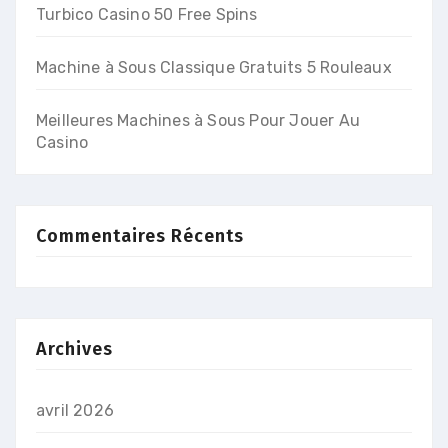
Turbico Casino 50 Free Spins
Machine à Sous Classique Gratuits 5 Rouleaux
Meilleures Machines à Sous Pour Jouer Au
Casino
Commentaires Récents
Archives
avril 2026