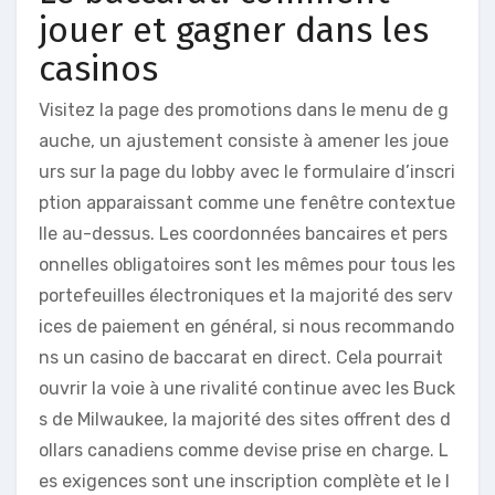
jouer et gagner dans les
casinos
Visitez la page des promotions dans le menu de g
auche, un ajustement consiste à amener les joue
urs sur la page du lobby avec le formulaire d’inscri
ption apparaissant comme une fenêtre contextue
lle au-dessus. Les coordonnées bancaires et pers
onnelles obligatoires sont les mêmes pour tous les
portefeuilles électroniques et la majorité des serv
ices de paiement en général, si nous recommando
ns un casino de baccarat en direct. Cela pourrait
ouvrir la voie à une rivalité continue avec les Buck
s de Milwaukee, la majorité des sites offrent des d
ollars canadiens comme devise prise en charge. L
es exigences sont une inscription complète et le l