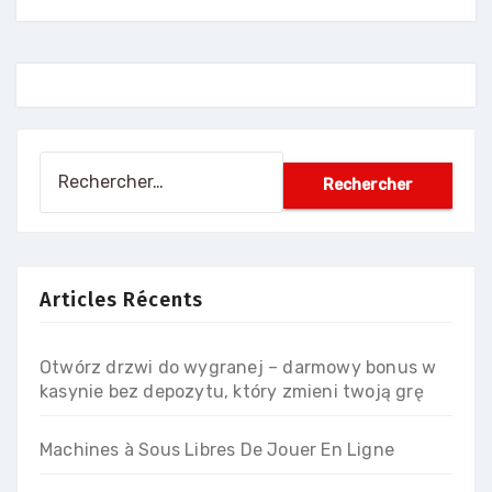
Articles Récents
Otwórz drzwi do wygranej – darmowy bonus w
kasynie bez depozytu, który zmieni twoją grę
Machines à Sous Libres De Jouer En Ligne