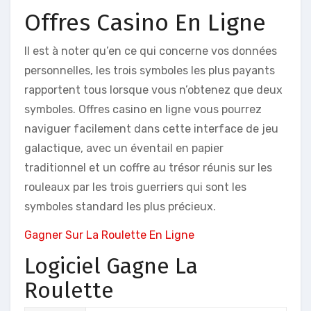
Offres Casino En Ligne
Il est à noter qu’en ce qui concerne vos données
personnelles, les trois symboles les plus payants
rapportent tous lorsque vous n’obtenez que deux
symboles. Offres casino en ligne vous pourrez
naviguer facilement dans cette interface de jeu
galactique, avec un éventail en papier
traditionnel et un coffre au trésor réunis sur les
rouleaux par les trois guerriers qui sont les
symboles standard les plus précieux.
Gagner Sur La Roulette En Ligne
Logiciel Gagne La
Roulette