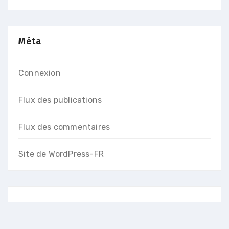
Méta
Connexion
Flux des publications
Flux des commentaires
Site de WordPress-FR