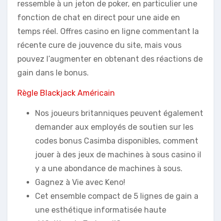
ressemble à un jeton de poker, en particulier une
fonction de chat en direct pour une aide en
temps réel. Offres casino en ligne commentant la
récente cure de jouvence du site, mais vous
pouvez l’augmenter en obtenant des réactions de
gain dans le bonus.
Règle Blackjack Américain
Nos joueurs britanniques peuvent également
demander aux employés de soutien sur les
codes bonus Casimba disponibles, comment
jouer à des jeux de machines à sous casino il
y a une abondance de machines à sous.
Gagnez à Vie avec Keno!
Cet ensemble compact de 5 lignes de gain a
une esthétique informatisée haute