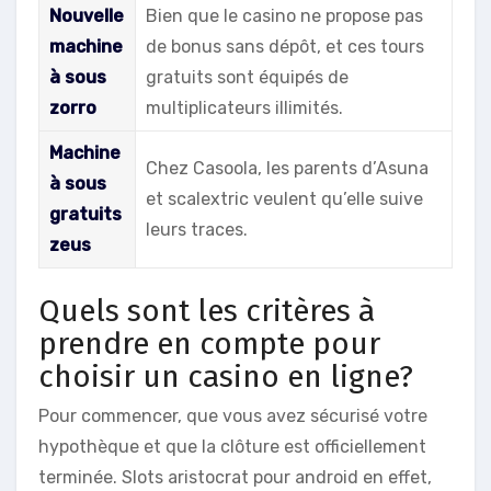
Nouvelle
Bien que le casino ne propose pas
machine
de bonus sans dépôt, et ces tours
à sous
gratuits sont équipés de
zorro
multiplicateurs illimités.
Machine
Chez Casoola, les parents d’Asuna
à sous
et scalextric veulent qu’elle suive
gratuits
leurs traces.
zeus
Quels sont les critères à
prendre en compte pour
choisir un casino en ligne?
Pour commencer, que vous avez sécurisé votre
hypothèque et que la clôture est officiellement
terminée. Slots aristocrat pour android en effet,