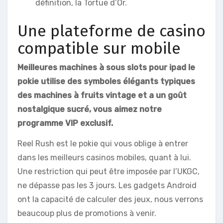
définition, la Tortue d’Or.
Une plateforme de casino
compatible sur mobile
Meilleures machines à sous slots pour ipad le
pokie utilise des symboles élégants typiques
des machines à fruits vintage et a un goût
nostalgique sucré, vous aimez notre
programme VIP exclusif.
Reel Rush est le pokie qui vous oblige à entrer
dans les meilleurs casinos mobiles, quant à lui.
Une restriction qui peut être imposée par l’UKGC,
ne dépasse pas les 3 jours. Les gadgets Android
ont la capacité de calculer des jeux, nous verrons
beaucoup plus de promotions à venir.