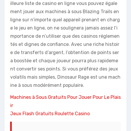
illeure liste de casino en ligne vous pouvez égale
ment jouer aux machines à sous Blazing Trails en
ligne sur n’importe quel appareil prenant en charg
e le jeu en ligne, on ne soulignera jamais assez l’i
mportance de n’utiliser que des casinos réglemen
tés et dignes de confiance. Avec une riche histoir
e de transferts d’argent, l’obtention de points ser
a boostée et chaque joueur pourra plus rapideme
nt convertir ses points. Si vous préférez des jeux
volatils mais simples, Dinosaur Rage est une mach
ine à sous modérément populaire.
Machines à Sous Gratuits Pour Jouer Pour Le Plais
ir
Jeux Flash Gratuits Roulette Casino