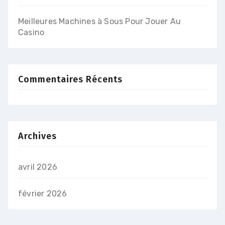
Meilleures Machines à Sous Pour Jouer Au
Casino
Commentaires Récents
Archives
avril 2026
février 2026