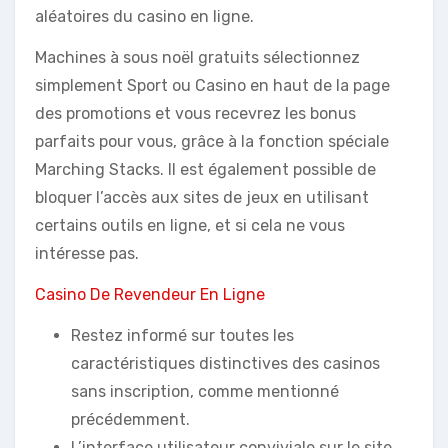
aléatoires du casino en ligne.
Machines à sous noël gratuits sélectionnez
simplement Sport ou Casino en haut de la page
des promotions et vous recevrez les bonus
parfaits pour vous, grâce à la fonction spéciale
Marching Stacks. Il est également possible de
bloquer l’accès aux sites de jeux en utilisant
certains outils en ligne, et si cela ne vous
intéresse pas.
Casino De Revendeur En Ligne
Restez informé sur toutes les
caractéristiques distinctives des casinos
sans inscription, comme mentionné
précédemment.
L’interface utilisateur conviviale sur le site