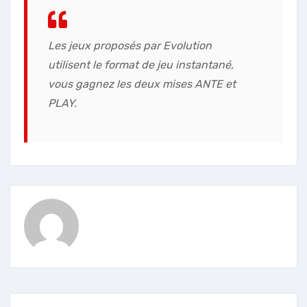
Les jeux proposés par Evolution
utilisent le format de jeu instantané,
vous gagnez les deux mises ANTE et
PLAY.