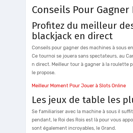
Conseils Pour Gagner
Profitez du meilleur d
blackjack en direct
Conseils pour gagner des machines à sous en l
Ce tournoi se jouera sans spectateurs, au Cana
n direct. Meilleur tour à gagner à la roulette
le propose.
Meilleur Moment Pour Jouer à Slots Online
Les jeux de table les pl
Se familiariser avec la machine à sous il suffi
pendant, le Roi des Rois est là pour vous appo
sont également incroyables, le Grand.