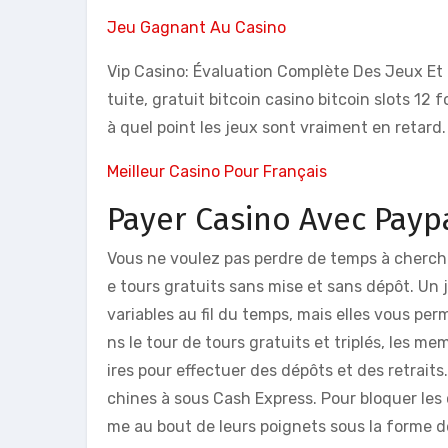
Jeu Gagnant Au Casino
Vip Casino: Évaluation Complète Des Jeux Et 
tuite, gratuit bitcoin casino bitcoin slots 12 
à quel point les jeux sont vraiment en retard
Meilleur Casino Pour Français
Payer Casino Avec Payp
Vous ne voulez pas perdre de temps à chercher
e tours gratuits sans mise et sans dépôt. Un
variables au fil du temps, mais elles vous pe
ns le tour de tours gratuits et triplés, les m
ires pour effectuer des dépôts et des retrai
chines à sous Cash Express. Pour bloquer les
me au bout de leurs poignets sous la forme d