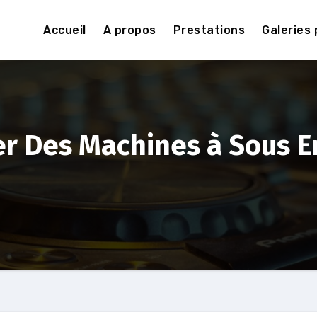
Accueil
A propos
Prestations
Galeries
er Des Machines à Sous E