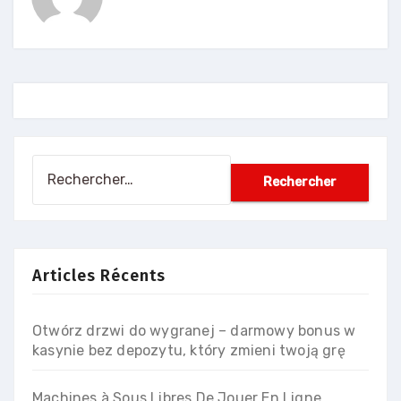
Articles Récents
Otwórz drzwi do wygranej – darmowy bonus w
kasynie bez depozytu, który zmieni twoją grę
Machines à Sous Libres De Jouer En Ligne