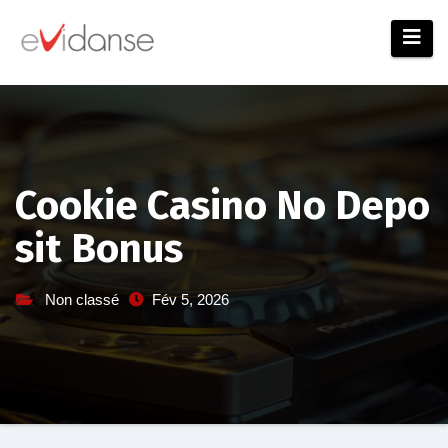
Cookie Casino No Depo
sit Bonus
Non classé
Fév 5, 2026