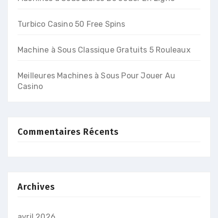
Turbico Casino 50 Free Spins
Machine à Sous Classique Gratuits 5 Rouleaux
Meilleures Machines à Sous Pour Jouer Au
Casino
Commentaires Récents
Archives
avril 2026